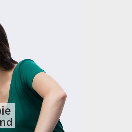
ie
and