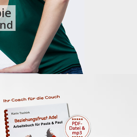
ie
and